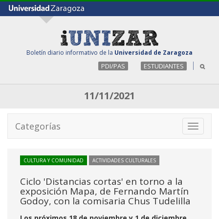
Boletín diario informativo de la
Universidad de Zaragoza
PDI/PAS
ESTUDIANTES
11/11/2021
Categorías
Toggle
navigati
CULTURA Y COMUNIDAD
ACTIVIDADES CULTURALES
Ciclo 'Distancias cortas' en torno a la
exposición Mapa, de Fernando Martín
Godoy, con la comisaria Chus Tudelilla
Los próximos 18 de noviembre y 1 de diciembre,