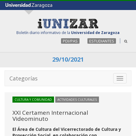
Boletín diario informativo de la
Universidad de Zaragoza
PDI/PAS
ESTUDIANTES
29/10/2021
Categorías
Toggle
navigati
CULTURA Y COMUNIDAD
ACTIVIDADES CULTURALES
XXI Certamen Internacional
Videominuto
El Área de Cultura del Vicerrectorado de Cultura y
Proyección Social, en colaboración con