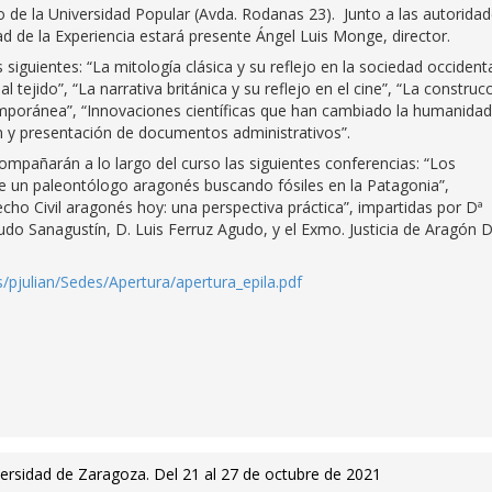
cio de la Universidad Popular (Avda. Rodanas 23). Junto a las autorida
d de la Experiencia estará presente Ángel Luis Monge, director.
siguientes: “La mitología clásica y su reflejo en la sociedad occidenta
 tejido”, “La narrativa británica y su reflejo en el cine”, “La construc
emporánea”, “Innovaciones científicas que han cambiado la humanidad”
ón y presentación de documentos administrativos”.
ompañarán a lo largo del curso las siguientes conferencias: “Los
e un paleontólogo aragonés buscando fósiles en la Patagonia”,
echo Civil aragonés hoy: una perspectiva práctica”, impartidas por Dª
o Sanagustín, D. Luis Ferruz Agudo, y el Exmo. Justicia de Aragón D
rs/pjulian/Sedes/Apertura/apertura_epila.pdf
versidad de Zaragoza. Del 21 al 27 de octubre de 2021