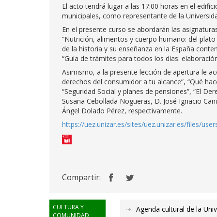
El acto tendrá lugar a las 17:00 horas en el edifi
municipales, como representante de la Universida
En el presente curso se abordarán las asignaturas 
“Nutrición, alimentos y cuerpo humano: del plato al
de la historia y su enseñanza en la España cont
“Guía de trámites para todos los días: elaboraci
Asimismo, a la presente lección de apertura le ac
derechos del consumidor a tu alcance”, “Qué hac
“Seguridad Social y planes de pensiones”, “El Der
Susana Cebollada Nogueras, D. José Ignacio Canud
Ángel Dolado Pérez, respectivamente.
https://uez.unizar.es/sites/uez.unizar.es/files/use
Compartir:
CULTURA Y
Agenda cultural de la Uni
COMUNIDAD