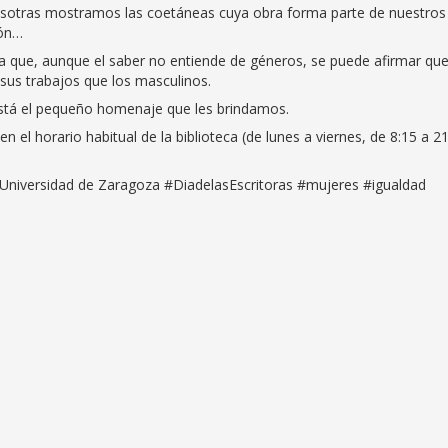
osotras mostramos las coetáneas cuya obra forma parte de nuestros
ión…
 que, aunque el saber no entiende de géneros, se puede afirmar qu
us trabajos que los masculinos.
í está el pequeño homenaje que les brindamos.
n el horario habitual de la biblioteca (de lunes a viernes, de 8:15 a 2
 Universidad de Zaragoza #DiadelasEscritoras #mujeres #igualdad