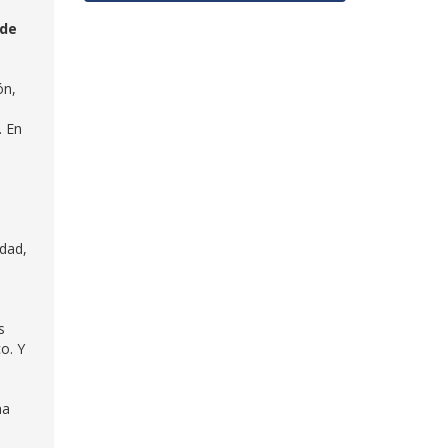
 de
ón,
. En
idad,
s
o. Y
ha