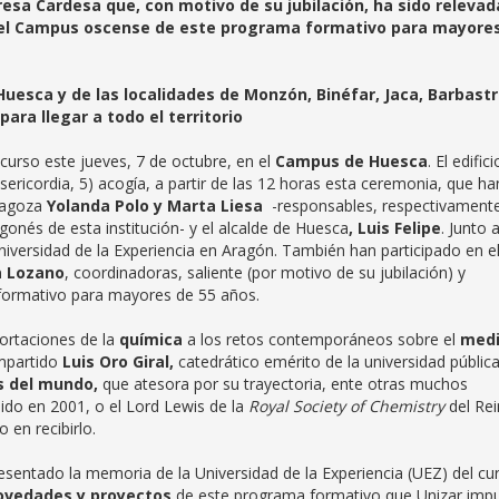
resa Cardesa que, con motivo de su jubilación, ha sido relevad
el Campus oscense de este programa formativo para mayore
esca y de las localidades de Monzón, Binéfar, Jaca, Barbastr
ara llegar a todo el territorio
 curso este jueves, 7 de octubre, en el
Campus de Huesca
. El edifici
ericordia, 5) acogía, a partir de las 12 horas esta ceremonia, que ha
aragoza
Yolanda Polo y Marta Liesa
-responsables, respectivamente
gonés de esta institución- y el alcalde de Huesca
, Luis Felipe
. Junto 
 Universidad de la Experiencia en Aragón. También han participado en e
a Lozano
, coordinadoras, saliente (por motivo de su jubilación) y
 formativo para mayores de 55 años.
portaciones de la
química
a los retos contemporáneos sobre el
med
impartido
Luis Oro Giral,
catedrático emérito de la universidad públic
s del mundo,
que atesora por su trayectoria, ente otras muchos
ido en 2001, o el Lord Lewis de la
Royal Society of Chemistry
del Re
 en recibirlo.
esentado la memoria de la Universidad de la Experiencia (UEZ) del cu
ovedades y proyectos
de este programa formativo que Unizar impu