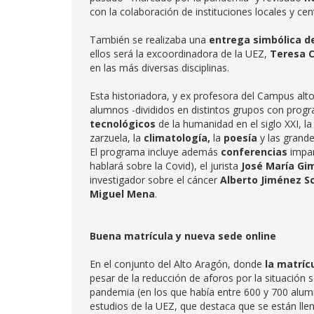
con la colaboración de instituciones locales y cen
También se realizaba una
entrega simbólica d
ellos será la excoordinadora de la UEZ,
Teresa 
en las más diversas disciplinas.
Esta historiadora, y ex profesora del Campus alt
alumnos -divididos en distintos grupos con prog
tecnológicos
de la humanidad en el siglo XXI, l
zarzuela, la
climatología,
la
poesía
y las grande
El programa incluye además
conferencias
impa
hablará sobre la Covid), el jurista
José María Gi
investigador sobre el cáncer
Alberto Jiménez 
Miguel Mena
.
Buena matrícula y nueva sede online
En el conjunto del Alto Aragón, donde
la matríc
pesar de la reducción de aforos por la situación 
pandemia (en los que había entre 600 y 700 alumn
estudios de la UEZ, que destaca que se están ll