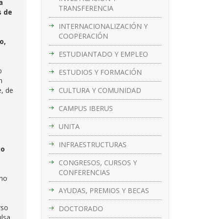
a
TRANSFERENCIA
s de
INTERNACIONALIZACIÓN Y
COOPERACIÓN
o,
ESTUDIANTADO Y EMPLEO
o
ESTUDIOS Y FORMACIÓN
n
CULTURA Y COMUNIDAD
, de
a
CAMPUS IBERUS
l
UNITA
INFRAESTRUCTURAS
io
a
CONGRESOS, CURSOS Y
CONFERENCIAS
ino
AYUDAS, PREMIOS Y BECAS
rso
DOCTORADO
lsa