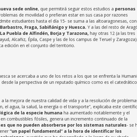
nueva sede online
, que permitirá seguir estos estudios a
personas
oblemas de movilidad o prefieran estar en sus casa por razones
admite estudiantes hasta el día 15- se suma a las altoaragonesas, con
 Barbastro, Fraga, Sabiñánigo y Huesca.
Y a las del resto de Arag
La Puebla de Alfindén, Borja y Tarazona,
hay otras 12 (a las tres
yud, Alcañiz, Épila, Caspe y las de los campus de Teruel y Zaragoza)
 edición en el conjunto del territorio.
uesca se acercaba a uno de los retos a los que se enfrenta la Human
n, desde la perspectiva de un reputado químico como es el catedrático
 la mejora de nuestra calidad de vida y a la resolución de problema
el agua, la salud, la energía o el transporte”, explicaba este científic
lógica de la especie humana
ha aumentado notablemente y el
 combustibles fósiles, genera un incremento continuado de la
es que no pueden absorberse por los sistemas naturales
- se 
tener
“un papel fundamental” a la hora de identificar los