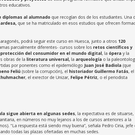
tros educativos.
e diplomas
al alumnado
que recogían dos de los estudiantes. Una 
Cardesa,
que se ha matriculado en esos estudios que ofrecen forma
oaragonés, podrá seguir este curso en Huesca, junto a otros
120
ramas parcialmente diferentes- cursos sobre los
retos científicos y
a
protección del consumidor en el mundo digital
, la
ópera
y la
s obras de la
literatura universal,
la
arqueología
o la paleontolog
rtidas por ponentes como el epidemiólogo
Juan José Badiola
(que
meno Feliú
(sobre la corrupción), el
historiador Guillermo Fatás
, el
Schuhmacher
, el exrector de Unizar,
Felipe Pétriz
, o el periodista
ula sigue abierta en algunas sedes
, la expectativa es de situarse,
sanitaria, en números no muy lejanos a los de cursos anteriores a la
os). “La respuesta está siendo muy buena”, señala Pedro Ciria, jefe
enando todas las plazas ofertadas en muchas sedes.