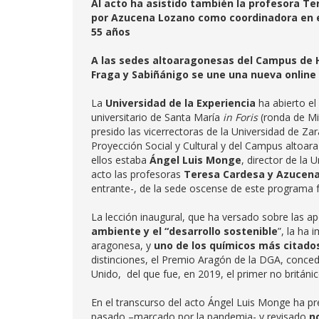
Al acto ha asistido también la profesora Te
por Azucena Lozano como coordinadora en 
55 años
A las sedes altoaragonesas del Campus de Hu
Fraga y Sabiñánigo se une una nueva online p
La
Universidad de la Experiencia
ha abierto el
universitario de Santa María
in Foris
(ronda de Mis
presido las vicerrectoras de la Universidad de Z
Proyección Social y Cultural y del Campus altoara
ellos estaba
Ángel Luis Monge
, director de la
acto las profesoras
Teresa Cardesa y Azucen
entrante-, de la sede oscense de este programa
La lección inaugural, que ha versado sobre las a
ambiente y el “desarrollo sostenible
”, la ha 
aragonesa, y
uno de los químicos más citado
distinciones, el Premio Aragón de la DGA, conced
Unido, del que fue, en 2019, el primer no británico
En el transcurso del acto Ángel Luis Monge ha pr
pasado –marcado por la pandemia- y revisado
n