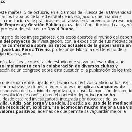
ico
este martes, 5 de octubre, en el Campus de Huesca de la Universidad
r los trabajos de la red estatal de investigación, que financia el
e la mediación y de prácticas restaurativas en la prevención y resoluc
de Empresa y Gestión Pública
(plaza de la Constitución, 1) acogerá
l profesor de este centro
David Ruano.
 interno de los investigadores, dos actos abiertos al mundo del depor
n del proyecto
de investigación, con la exposición de sus motivaci
 una
conferencia sobre los retos actuales de la gobernanza en 
á
José Luis Pérez Triviño
, profesor de Filosofía del Derecho de la
po investigador.
ás, las líneas concretas de estudio que se van a desarrollar -que
se implemente con la colaboración de diversos clubes y
zación de un congreso sobre esta cuestión o la publicación de los tra
 que se dan entre jugadores, técnicos, directivos o aficionados, expl
de normativas de clubes o federaciones que aplican
sanciones de
spensión de la actividad deportiva o, incluso, la expulsión de la entid
e resolución de conflictos en el contexto deportivo
no se ha
lo, desde esta red investigadora, integrada por docentes de las
la, Cádiz, San Jorge y La Rioj
a, se estudia el
uso de la mediació
de resolución”,
explican,
“se acomodan mucho mejor a una vis
alores positivos
, además de que permite salvaguardar mejor la