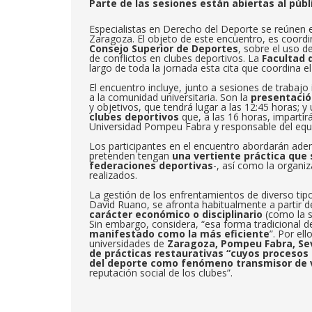
Parte de las sesiones están abiertas al públ
Especialistas en Derecho del Deporte se reúnen 
Zaragoza. El objeto de este encuentro, es coordina
Consejo Superior de Deportes
, sobre el uso d
de conflictos en clubes deportivos. La
Facultad 
largo de toda la jornada esta cita que coordina e
El encuentro incluye, junto a sesiones de trabajo
a la comunidad universitaria. Son la
presentació
y objetivos, que tendrá lugar a las 12:45 horas; y
clubes deportivos
que, a las 16 horas, impartir
Universidad Pompeu Fabra y responsable del equi
Los participantes en el encuentro abordarán adem
pretenden tengan
una vertiente práctica que 
federaciones deportivas
-, así como la organi
realizados.
La gestión de los enfrentamientos de diverso tipo
David Ruano, se afronta habitualmente a partir 
carácter económico o disciplinario
(como la su
Sin embargo, considera, “esa forma tradicional d
manifestado como la más eficiente
”. Por el
universidades de
Zaragoza, Pompeu Fabra, Sevil
de prácticas restaurativas “cuyos procesos 
del deporte como fenómeno transmisor de v
reputación social de los clubes”.