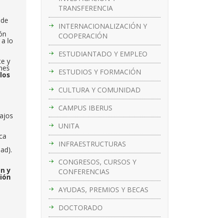
TRANSFERENCIA
 de
INTERNACIONALIZACIÓN Y
ión
COOPERACIÓN
 a lo
ESTUDIANTADO Y EMPLEO
te y
ones
ESTUDIOS Y FORMACIÓN
los
CULTURA Y COMUNIDAD
CAMPUS IBERUS
bajos
UNITA
ica
INFRAESTRUCTURAS
ad).
CONGRESOS, CURSOS Y
n y
CONFERENCIAS
ión
AYUDAS, PREMIOS Y BECAS
DOCTORADO