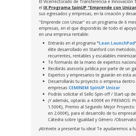
El Vicerrectorado de Transferencia e Innovación 
el
IX Programa SpinUP "Emprende con Unizar
sus egresados y empresas, en la creación y desa
"Emprende con Unizar" es un programa de 6 mese
empresas, en el que dispondrás de todo el apoyo
en una empresa rentable:
Entrarás en el programa
"
Lean LaunchPad
élite desarrollado en Stanford con metodolo
recurrentes, rentables y escalables minimiza
Te formarás de la mano de expertos nacional
Recibirás asesoría jurídica por parte de un 
Expertos y empresarios te guiarán en esta av
Desarrollarás tu proyecto o empresa dentro
empresas
CEMINEM SpinUP Unizar
Podrás solicitar el Sello Spin-off / Start-up
¡Y además, optarás a 4.000€ en PREMIOS: P
1.500€), Premio al Segundo Mejor Proyecto 
en 2.000€), para el desarrollo de tu empres
Cátedra sobre Igualdad y Género /Observator
¡Atrévete a presentar tu idea! Te ayudaremos a ha