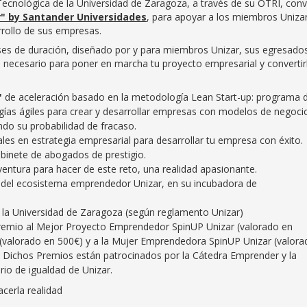
Tecnológica de la Universidad de Zaragoza, a través de su OTRI, con
" by Santander Universidades
, para apoyar a los miembros Unizar
rrollo de sus empresas.
s de duración, diseñado por y para miembros Unizar, sus egresado
 necesario para poner en marcha tu proyecto empresarial y convertir
"
de aceleración basado en la metodología Lean Start-up: programa 
gías ágiles para crear y desarrollar empresas con modelos de negoci
ndo su probabilidad de fracaso.
es en estrategia empresarial para desarrollar tu empresa con éxito.
gabinete de abogados de prestigio.
entura para hacer de este reto, una realidad apasionante.
 del ecosistema emprendedor Unizar, en su incubadora de
 de la Universidad de Zaragoza (según reglamento Unizar)
remio al Mejor Proyecto Emprendedor SpinUP Unizar (valorado en
(valorado en 500€) y a la Mujer Emprendedora SpinUP Unizar (valora
a! Dichos Premios están patrocinados por la Cátedra Emprender y la
io de igualdad de Unizar.
cerla realidad