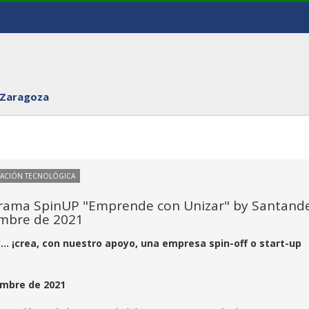
 Zaragoza
VACIÓN TECNOLÓGICA
ograma SpinUP "Emprende con Unizar" by Santand
embre de 2021
. ¡crea, con nuestro apoyo, una empresa spin-off o start-up
embre de 2021