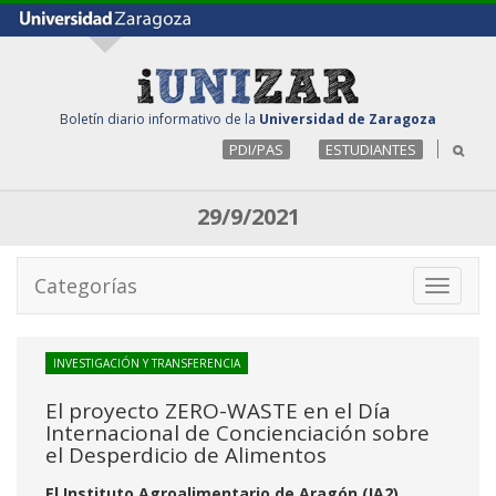
Boletín diario informativo de la
Universidad de Zaragoza
PDI/PAS
ESTUDIANTES
29/9/2021
Categorías
Toggle
navigati
INVESTIGACIÓN Y TRANSFERENCIA
El proyecto ZERO-WASTE en el Día
Internacional de Concienciación sobre
el Desperdicio de Alimentos
El Instituto Agroalimentario de Aragón (IA2)