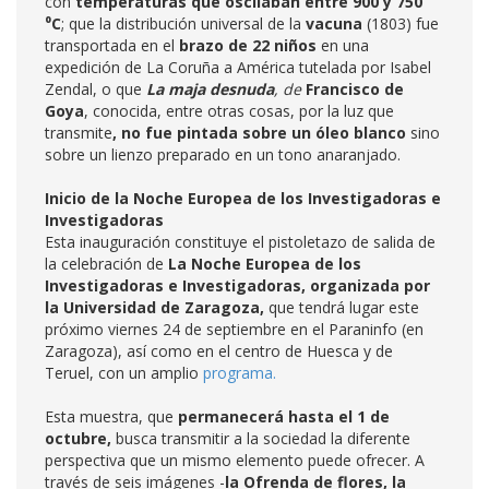
con
temperaturas que oscilaban entre 900 y 750
⁰C
; que la distribución universal de la
vacuna
(1803) fue
transportada en el
brazo de 22 niños
en una
expedición de La Coruña a América tutelada por Isabel
Zendal, o que
La maja desnuda
, de
Francisco de
Goya
, conocida, entre otras cosas, por la luz que
transmite
, no fue pintada sobre un óleo blanco
sino
sobre un lienzo preparado en un tono anaranjado.
Inicio de la Noche Europea de los Investigadoras e
Investigadoras
Esta inauguración constituye el pistoletazo de salida de
la celebración de
La Noche Europea de los
Investigadoras e Investigadoras, organizada por
la Universidad de Zaragoza,
que tendrá lugar este
próximo viernes 24 de septiembre en el Paraninfo (en
Zaragoza), así como en el centro de Huesca y de
Teruel, con un amplio
programa.
Esta muestra, que
permanecerá hasta el 1 de
octubre,
busca transmitir a la sociedad la diferente
perspectiva que un mismo elemento puede ofrecer. A
través de seis imágenes -
la Ofrenda de flores, la