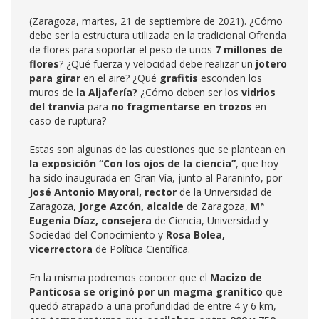
(Zaragoza, martes, 21 de septiembre de 2021). ¿Cómo
debe ser la estructura utilizada en la tradicional Ofrenda
de flores para soportar el peso de unos
7 millones de
flores
? ¿Qué fuerza y velocidad debe realizar un
jotero
para girar
en el aire? ¿Qué
grafitis
esconden los
muros de
la Aljafería?
¿Cómo deben ser los
vidrios
del tranvía
para
no fragmentarse en trozos
en
caso de ruptura?
Estas son algunas de las cuestiones que se plantean en
la exposición “Con los ojos de la ciencia”
, que hoy
ha sido inaugurada en Gran Vía, junto al Paraninfo, por
José Antonio Mayoral, rector
de la Universidad de
Zaragoza,
Jorge Azcón, alcalde
de Zaragoza,
Mª
Eugenia Díaz, consejera
de Ciencia, Universidad y
Sociedad del Conocimiento y
Rosa Bolea,
vicerrectora
de Política Científica.
En la misma podremos conocer que el
Macizo de
Panticosa se originó por un magma granítico
que
quedó atrapado a una profundidad de entre 4 y 6 km,