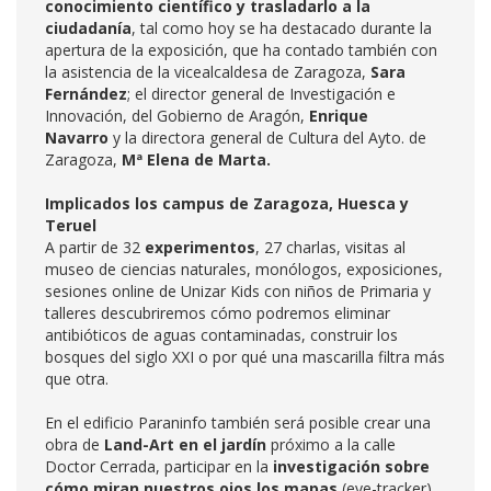
conocimiento científico y trasladarlo a la
ciudadanía
, tal como hoy se ha destacado durante la
apertura de la exposición, que ha contado también con
la asistencia de la vicealcaldesa de Zaragoza,
Sara
Fernández
; el director general de Investigación e
Innovación, del Gobierno de Aragón,
Enrique
Navarro
y la directora general de Cultura del Ayto. de
Zaragoza,
Mª Elena de Marta.
Implicados los campus de Zaragoza, Huesca y
Teruel
A partir de 32
experimentos
, 27 charlas, visitas al
museo de ciencias naturales, monólogos, exposiciones,
sesiones online de Unizar Kids con niños de Primaria y
talleres descubriremos cómo podremos eliminar
antibióticos de aguas contaminadas, construir los
bosques del siglo XXI o por qué una mascarilla filtra más
que otra.
En el edificio Paraninfo también será posible crear una
obra de
Land-Art en el jardín
próximo a la calle
Doctor Cerrada, participar en la
investigación sobre
cómo miran nuestros ojos los mapas
(eye-tracker),