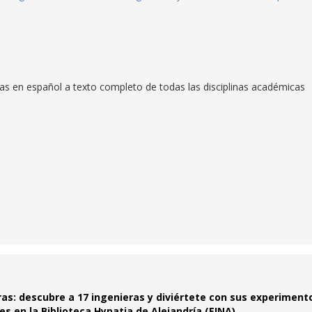
stas en español a texto completo de todas las disciplinas académicas
as: descubre a 17 ingenieras y diviértete con sus experimento
es en la Biblioteca Hypatia de Alejandría (EINA)