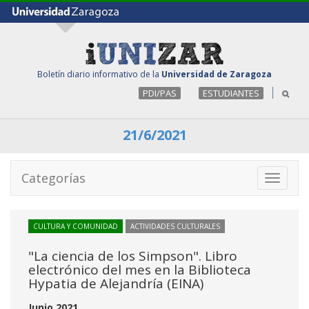
Boletín diario informativo de la
Universidad de Zaragoza
PDI/PAS
ESTUDIANTES
21/6/2021
Categorías
Toggle
navigati
CULTURA Y COMUNIDAD
ACTIVIDADES CULTURALES
"La ciencia de los Simpson". Libro
electrónico del mes en la Biblioteca
Hypatia de Alejandría (EINA)
Junio 2021