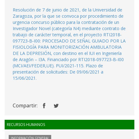
Resolución de 7 de junio de 2021, de la Universidad de
Zaragoza, por la que se convoca por procedimiento de
urgencia concurso público para la contratación de un
Investigador Novel (categoría N4) mediante contrato de
trabajo de carácter temporal, en el proyecto RTI2018‐
097723‐B‐I00: PROCESADO DE SEÑAL GUIADO POR LA
FISIOLOGÍA PARA MONITORIZACIÓN AMBULATORIA
DE LA DEPRESIÓN, con destino en el IUI en Ingeniería
de Aragón – I3A. Financiado por RTI2018‐097723‐B‐I00
(MCI/AEI/FEDER,UE). PUI/2021‐115. Plazo de
presentación de solicitudes: De 09/06/2021 a
15/06/2021.
Compartir:
RECURSOS HUMANOS
INFORMACIÓN GENERAL