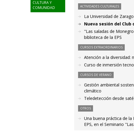
CULTURA Y
ACTIVIDADES CULTURALES
COMUNIDAD
La Universidad de Zaragoza
Nueva sesión del Club 
"Las saladas de Monegros 
biblioteca de la EPS
CURSOS EXTRAORDINARIOS
Atención a la diversidad:
Curso de inmersión tecn
CURSOS DE VERANO
Gestión ambiental sosteni
climático
Teledetección desde satél
OTROS
Una buena práctica de la B
EPS, en el Seminario "Las