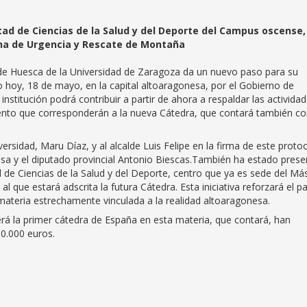
ltad de Ciencias de la Salud y del Deporte del Campus oscense,
ina de Urgencia y Rescate de Montaña
e Huesca de la Universidad de Zaragoza da un nuevo paso para su
 hoy, 18 de mayo, en la capital altoaragonesa, por el Gobierno de
nstitución podrá contribuir a partir de ahora a respaldar las activida
ento que corresponderán a la nueva Cátedra, que contará también co
sidad, Maru Díaz, y al alcalde Luis Felipe en la firma de este protoc
esa y el diputado provincial Antonio Biescas.También ha estado prese
de Ciencias de la Salud y del Deporte, centro que ya es sede del Má
 que estará adscrita la futura Cátedra. Esta iniciativa reforzará el p
materia estrechamente vinculada a la realidad altoaragonesa.
rá la primer cátedra de España en esta materia, que contará, han
0.000 euros.