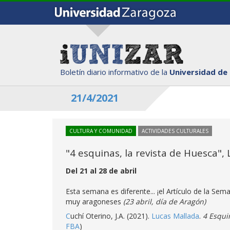
Boletín diario informativo de la
Universidad de
21/4/2021
CULTURA Y COMUNIDAD
ACTIVIDADES CULTURALES
"4 esquinas, la revista de Huesca",
Del 21 al 28 de abril
Esta semana es diferente... ¡el Artículo de la Sema
muy aragoneses
(23 abril, día de Aragón)
C
uchí Oterino, J.A. (2021).
Lucas Mallada
.
4 Esqui
FBA
)