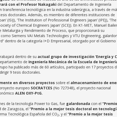
rará con el
Profesor Nakagaki
del Departamento de Ingeniería
n transferencia tecnológica en la industria siderúrgica, a través de m
 tesis doctorales. Además, es miembro de diferentes instituciones de
an’ (ISIJ), ‘The Institution of Professional Engineers Japan’ (IPEJ), ‘The
Society of Chemical Engineers Japan’ (SCEJ). En K1-MET, Manuel Baile
 de Metalurgia y Rendimiento de Proceso, que proporcionará su
s como Siemens VAI Metals Technologies y VTU Engineering, galardo
” dentro de la categoría I+D Empresarial, otorgado por el Gobierno
trabajará dentro de su
actual grupo de investigación ‘Energía y 
Departamento de
Ingeniería Mecánica de la Escuela de Ingenierí
grupo ha publicado más de 60 artículos, participado en 17 proyectos 
rigir 9 tesis doctorales.
lmente en diversos proyectos
sobre el
almacenamiento de ene
l proyecto europeo
SOCRATCES
(No 727348), el proyecto nacional
tonómico
ALEN OXY-PtG.
ones de la tecnología Power to Gas, fue
galardonada
con el
“Premi
ad de Zaragoza, el
“Premio a la mejor tesis doctoral en tecnolog
orma Tecnológica Española del CO
, y el
“Premio a la mejor tesis
2