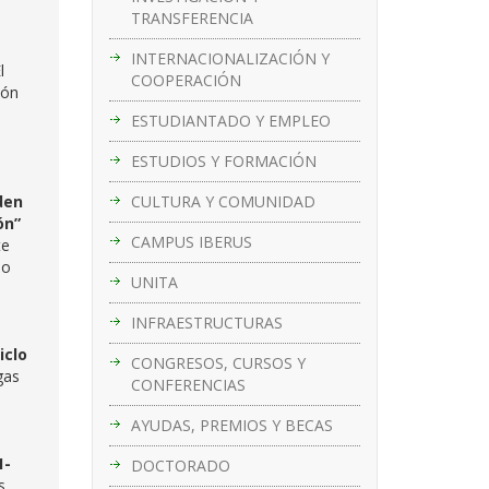
TRANSFERENCIA
INTERNACIONALIZACIÓN Y
l
COOPERACIÓN
ión
ESTUDIANTADO Y EMPLEO
ESTUDIOS Y FORMACIÓN
CULTURA Y COMUNIDAD
den
ón”
CAMPUS IBERUS
te
do
UNITA
INFRAESTRUCTURAS
iclo
CONGRESOS, CURSOS Y
gas
CONFERENCIAS
AYUDAS, PREMIOS Y BECAS
1-
DOCTORADO
s