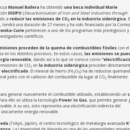
agoza
Manuel Bailera
ha obtenido
una beca individual Marie
ación
DISIPO
(‘
Decarbonisation of Iron and Steel Industries through
nado a
reducir las emisiones de CO
en la industria siderúrgica.
E
2
, tendrá una duración de 27 meses y ha sido financiado por la Comis
owska-Curie
pertenecen a uno de los programas más prestigiosos y
estigadores científicos.
misiones proceden de la quema de combustibles fósiles
con el
iza en los distintos procesos. En estos casos,
las emisiones se pue
rgía renovable
, dando así a lo que se conoce como
“electrificaci
 emisiones de CO
en
la industria siderúrgica
proceden directamen
2
 electrificado
. El mineral de hierro (Fe
O
) ha de reducirse queman
2
3
ral junto con el carbono del combustible da lugar al CO
finalmente
2
ara generar nuevamente el combustible utilizado, estableciendo un
c
ara ello se utiliza la tecnología
Power to Gas
, que permite generar 
ovable. A su vez, esto representa una electrificación indirecta del
o únicamente energía renovable.
seda
(Tokyo, Japón), el centro tecnológico de metalurgia avanzada
K
agoza
. La Universidad de Waseda es una de las universidades privada