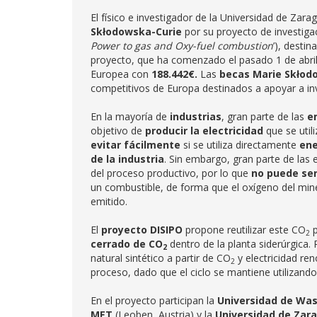
El físico e investigador de la Universidad de Zar
Skłodowska-Curie
por su proyecto de investig
Power to gas and Oxy-fuel combustion
’), desti
proyecto, que ha comenzado el pasado 1 de abril
Europea con
188.442€.
Las
becas Marie Skłod
competitivos de Europa destinados a apoyar a inv
En la mayoría de
industrias
, gran parte de las
e
objetivo de
producir la electricidad
que se util
evitar fácilmente
si se utiliza directamente
ene
de la industria
. Sin embargo, gran parte de las
del proceso productivo, por lo que
no puede ser
un combustible, de forma que el oxígeno del mine
emitido.
El
proyecto DISIPO
propone reutilizar este CO
p
2
cerrado de CO
dentro de la planta siderúrgica. P
2
natural sintético a partir de CO
y electricidad ren
2
proceso, dado que el ciclo se mantiene utilizand
En el proyecto participan la
Universidad de Wa
MET
(Leoben, Austria) y la
Universidad de Zar