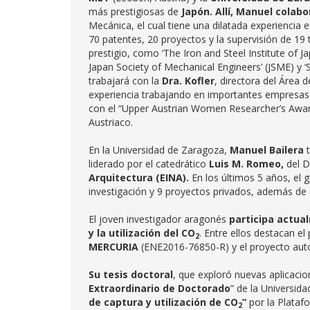
más prestigiosas de
Japón. Allí, Manuel colabo
Mecánica, el cual tiene una dilatada experiencia e
70 patentes, 20 proyectos y la supervisión de 19
prestigio, como ‘The Iron and Steel Institute of Jap
Japan Society of Mechanical Engineers’ (JSME) y ‘
trabajará con la
Dra. Kofler
, directora del Área
experiencia trabajando en importantes empresa
con el “Upper Austrian Women Researcher’s Award
Austriaco.
En la Universidad de Zaragoza,
Manuel Bailera
liderado por el catedrático
Luis M. Romeo,
del 
Arquitectura (EINA).
En los últimos 5 años, el 
investigación y 9 proyectos privados, además de di
El joven investigador aragonés
participa actua
y la utilización del CO
. Entre ellos destacan e
2
MERCURIA
(ENE2016-76850-R) y el proyecto au
Su tesis doctoral
, que exploró nuevas aplicaci
Extraordinario de Doctorado
” de la Universid
de captura y utilización de CO
”
por la Plataf
2