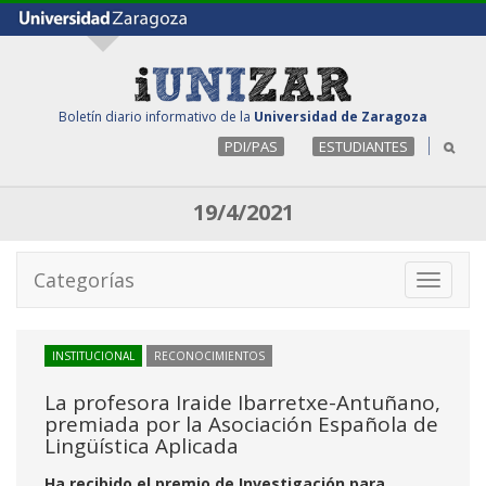
Boletín diario informativo de la
Universidad de Zaragoza
PDI/PAS
ESTUDIANTES
19/4/2021
Categorías
Toggle
navigati
INSTITUCIONAL
RECONOCIMIENTOS
La profesora Iraide Ibarretxe-Antuñano,
premiada por la Asociación Española de
Lingüística Aplicada
Ha recibido el premio de Investigación para