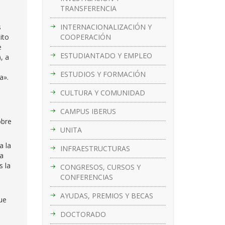
TRANSFERENCIA
INTERNACIONALIZACIÓN Y
s
COOPERACIÓN
ito
e
ESTUDIANTADO Y EMPLEO
, a
ESTUDIOS Y FORMACIÓN
a».
CULTURA Y COMUNIDAD
e
CAMPUS IBERUS
obre
UNITA
a la
INFRAESTRUCTURAS
ra
s la
CONGRESOS, CURSOS Y
CONFERENCIAS
AYUDAS, PREMIOS Y BECAS
ue
s
DOCTORADO