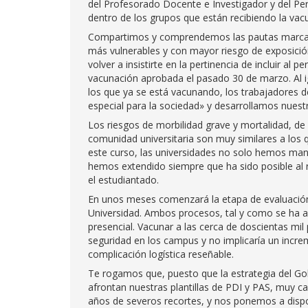
del Profesorado Docente e Investigador y del Per
dentro de los grupos que están recibiendo la va
Compartimos y comprendemos las pautas marcadas 
más vulnerables y con mayor riesgo de exposició
volver a insistirte en la pertinencia de incluir al
vacunación aprobada el pasado 30 de marzo. Al ig
los que ya se está vacunando, los trabajadores d
especial para la sociedad» y desarrollamos nuestr
Los riesgos de morbilidad grave y mortalidad, de
comunidad universitaria son muy similares a los q
este curso, las universidades no solo hemos mante
hemos extendido siempre que ha sido posible al 
el estudiantado.
En unos meses comenzará la etapa de evaluación 
Universidad. Ambos procesos, tal y como se ha a
presencial. Vacunar a las cerca de doscientas mi
seguridad en los campus y no implicaría un increm
complicación logística reseñable.
Te rogamos que, puesto que la estrategia del Gob
afrontan nuestras plantillas de PDI y PAS, muy ca
años de severos recortes, y nos ponemos a disp