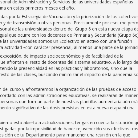
sonal de Administración y Servicios de las universidades españolas
cuna en estos primeros meses del año.
por la Estrategia de Vacunación y la priorización de los colectivo
n y de transmisión a otras personas. Precisamente por eso, me perm
 personal de las universidades dentro del Grupo 6 en esta nueva etapa d
ual que ocurre con los docentes de Primaria y Secundaria (Grupo 6c)
e las universidades somos un «colectivo en activo con una función
a actividad «con carácter presencial, al menos una parte de la jornad
 exposición, de impacto socioeconómico y de factibilidad de la
ue afrontan el resto de docentes del sistema educativo. A lo largo d
nido la presencialidad en las prácticas y laboratorios, sino que la
resto de las clases, buscando minimizar el impacto de la pandemia s
del curso y afrontaremos la organización de las pruebas de acceso 
cordado con las administraciones educativas, se realizarán de mane
l personas que forman parte de nuestras plantillas aumentaría aún má
ento significativo de las dosis previstas en esta nueva etapa ni una
ierno está abierta a actualizaciones, tengas en cuenta la situación q
stigadas por la imposibilidad de haber rejuvenecido sus efectivos tra
osición de tu Departamento para mantener una reunión en la que