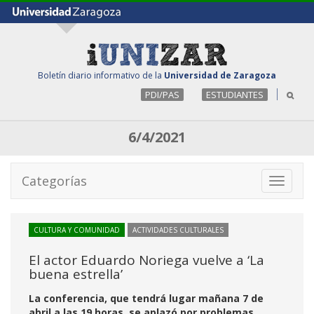
Boletín diario informativo de la
Universidad de Zaragoza
PDI/PAS
ESTUDIANTES
6/4/2021
Categorías
Toggle
navigati
CULTURA Y COMUNIDAD
ACTIVIDADES CULTURALES
El actor Eduardo Noriega vuelve a ‘La
buena estrella’
La conferencia, que tendrá lugar mañana 7 de
abril a las 19 horas, se aplazó por problemas