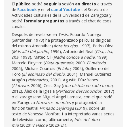
El
público
podrá
seguir
la sesión
en
directo
a través
de
Facebook
y en el
canal Youtube
del Servicio de
Actividades Culturales de la Universidad de Zaragoza y
podrá
formular preguntas
a través del chat de esos
canales.
Después de revelarse en
Tesis
, Eduardo Noriega
(Santander, 1973) ha protagonizado películas dirigidas
del mismo Amenábar (
Abre los ojos
, 1997), Pedro Olea
(
Más allá del jardín
, 1996), Antonio del Real (
Cha, cha,
cha
, 1998), Mateo Gil (
Nadie conoce a nadie
, 1999),
Marcelo Pinyeiro (
Plata quemada
, 2000;
El método
,
2005), Michael Courtois (
El lobo
, 2004), Guillermo del
Toro (
El espinazo del diablo
, 2001), Manuel Gutiérrez
Aragón (
Visionarios
, 2001), Agustín Díaz Yanes
(
Alatriste
, 2006), Cesc Gay (
Una pistola en cada mano
,
2012), Álex de la Iglesia (
Perfectos desconocidos
, 2017)
o el zaragozano Miguel Ángel Lamata, con el que rodó
en Zaragoza
Nuestros amantes
y protagonizó la
función teatral
Firmado Lejárraga
(2019), sobre un
texto de Vanessa Monfort. Ha interpretado varias series
de televisión como, últimamente,
Inés del alma
mía
(2020) y
Hache
(2020-21).