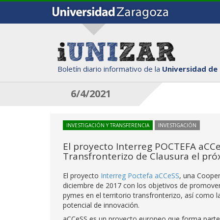
Boletín diario informativo de la
Universidad de
6/4/2021
INVESTIGACIÓN Y TRANSFERENCIA
INVESTIGACIÓN
El proyecto Interreg POCTEFA aCCeS
Transfronterizo de Clausura el pró
El proyecto
Interreg Poctefa aCCeSS
, una Coopera
diciembre de 2017 con los objetivos de promover 
pymes en el territorio transfronterizo, así como 
potencial de innovación.
aCCeSS es un proyecto europeo que forma parte 