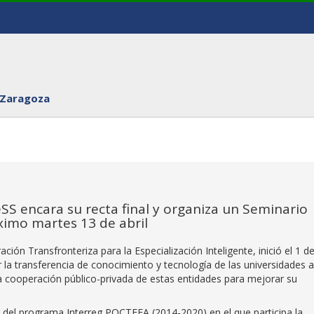
 Zaragoza
S encara su recta final y organiza un Seminario
ximo martes 13 de abril
ción Transfronteriza para la Especialización Inteligente, inició el 1 d
la transferencia de conocimiento y tecnología de las universidades a
la cooperación público-privada de estas entidades para mejorar su
del programa Interreg POCTEFA (2014-2020) en el que participa la