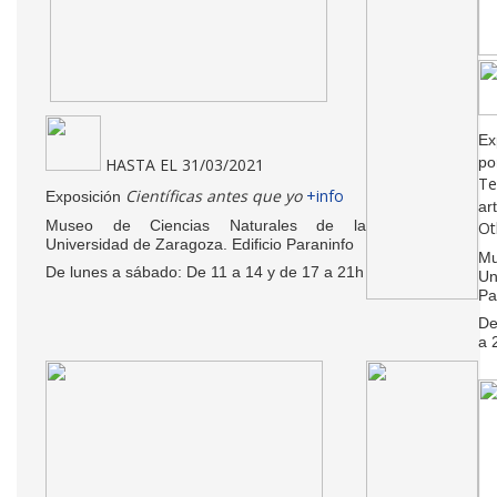
E
p
HASTA EL 31/03/2021
Te
Científicas antes que yo
+info
Exposición
ar
Museo de Ciencias Naturales de la
Ot
Universidad de Zaragoza. Edificio Paraninfo
Mu
De lunes a sábado: De 11 a 14 y de 17 a 21h
Un
Pa
De
a 