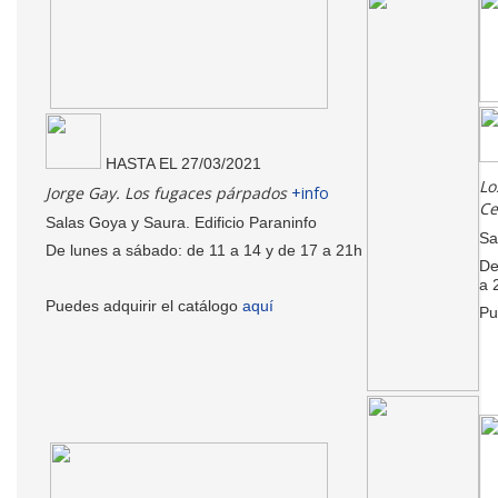
HASTA EL 27/03/2021
Lo
Jorge Gay. Los fugaces párpados
+info
Ce
Salas Goya y Saura. Edificio Paraninfo
Sa
De lunes a sábado: de 11 a 14 y de 17 a 21h
De
a 
Puedes adquirir el catálogo
aquí
Pu