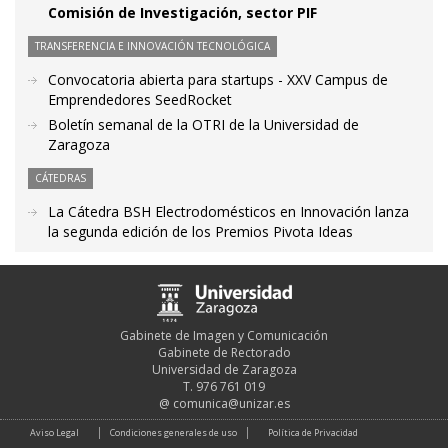
Comisión de Investigación, sector PIF
TRANSFERENCIA E INNOVACIÓN TECNOLÓGICA
Convocatoria abierta para startups - XXV Campus de
Emprendedores SeedRocket
Boletín semanal de la OTRI de la Universidad de
Zaragoza
CÁTEDRAS
La Cátedra BSH Electrodomésticos en Innovación lanza
la segunda edición de los Premios Pivota Ideas
Gabinete de Imagen y Comunicación
Gabinete de Rectorado
Universidad de Zaragoza
T. 976 761 019
@
comunica@unizar.es
Aviso Legal
Condiciones generales de uso
Política de Privacidad