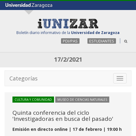
Boletín diario informativo de la
Universidad de Zaragoza
PDI/PAS
ESTUDIANTES
17/2/2021
Categorías
Toggle
navigati
CULTURA Y COMUNIDAD
MUSEO DE CIENCIAS NATURALES
Quinta conferencia del ciclo
'Investigadoras en busca del pasado'
Emisión en directo online | 17 de febrero | 19:00 h