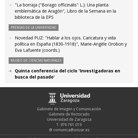
"La borraja ("Borago officinalis" L.): Una planta
emblemática de Aragón", Libro de la Semana en la
biblioteca de la EPS
PRENSAS DE LA UNIVERSIDAD
Novedad PUZ: "Hablar a los ojos. Caricatura y vida
política en España (1830-1918)", Marie-Angèle Orobon y
Eva Lafuente (coords.)
MUSEO DE CIENCIAS NATURALES
Quinta conferencia del ciclo 'Investigadoras en
busca del pasado'
Gabinete de Imagen y Comunicación
Gabinete de Rectorado
Universidad de Zaragoza
T. 976 761 019
@
comunica@unizar.es