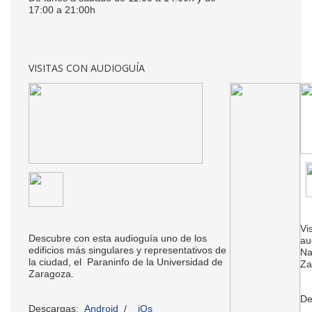
17:00 a 21:00h
VISITAS CON AUDIOGUÍA
Vi
Descubre con esta audioguía uno de los
au
edificios más singulares y representativos de
Na
la ciudad, el Paraninfo de la Universidad de
Za
Zaragoza.
De
Descargas:
Android
/
iOs