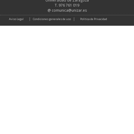
Universidad de Zaragoza
T. 976 761 019
@
comunica@unizar.es
Aviso Legal
Condiciones generales de uso
Política de Privacidad