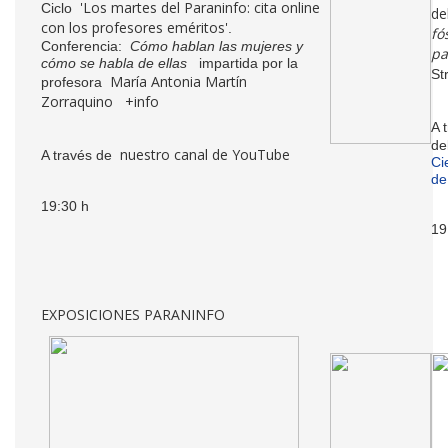
'Los martes del Paraninfo: cita online
Ciclo
de
con los profesores eméritos'
.
fó
Conferencia:
Cómo hablan las mujeres y
pa
cómo se habla de ellas
impartida por la
St
María Antonia Martín
profesora
Zorraquino
+info
A 
d
nuestro canal de YouTube
A través de
Ci
de
19:30 h
19
EXPOSICIONES PARANINFO