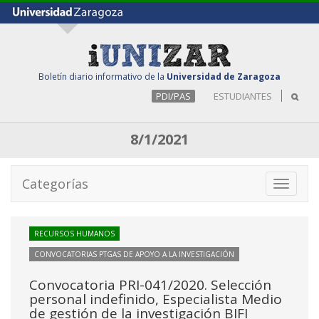
Boletín diario informativo de la
Universidad de Zaragoza
PDI/PAS
ESTUDIANTES
8/1/2021
Categorías
Toggle
navigati
RECURSOS HUMANOS
CONVOCATORIAS PTGAS DE APOYO A LA INVESTIGACIÓN
Convocatoria PRI-041/2020. Selección
personal indefinido, Especialista Medio
de gestión de la investigación BIFI