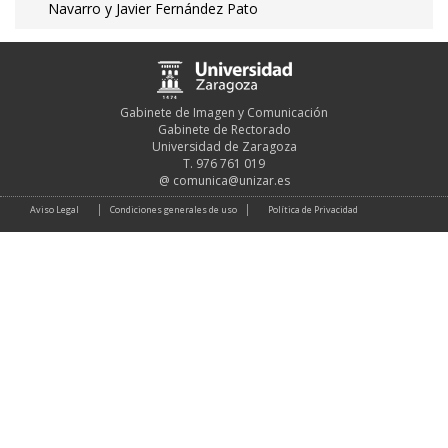
Navarro y Javier Fernández Pato
Gabinete de Imagen y Comunicación
Gabinete de Rectorado
Universidad de Zaragoza
T. 976 761 019
@
comunica@unizar.es
Aviso Legal
Condiciones generales de uso
Política de Privacidad