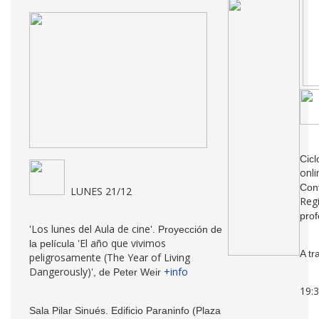
Cic
onli
Con
LUNES 21/12
Regi
pro
'Los lunes del Aula de cine'
. Proyección de
'El año que vivimos
la película
A t
peligrosamente (The Year of Living
Dangerously)'
+info
, de Peter Weir
19:3
Sala Pilar Sinués. Edificio Paraninfo (Plaza