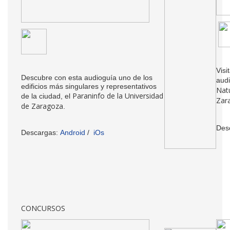
Visi
Descubre con esta audioguía uno de los
aud
edificios más singulares y representativos
Natu
Paraninfo de la Universidad
de la ciudad, el
Zar
de Zaragoza
.
Des
Descargas:
Android
/
iOs
CONCURSOS