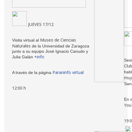
JUEVES 17/12
Museo de Ciencias
Visita virtual al
Naturales
de la Universidad de Zaragoza
junto a su equipo José Ignacio Canudo y
+info
Julia Galán
Sesi
Club
Paraninfo virtual
hab
A través de la página
muje
San
12:00 h
En d
You
19:0