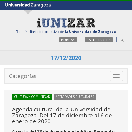
Boletín diario informativo de la
Universidad de Zaragoza
PDI/PAS
ESTUDIANTES
17/12/2020
Categorías
Toggle
navigati
CULTURA Y COMUNIDAD
ACTIVIDADES CULTURALES
Agenda cultural de la Universidad de
Zaragoza. Del 17 de diciembre al 6 de
enero de 2020
A partir del 23 de diciembre el edificio Paraninfo