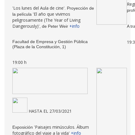
Regi
'Los lunes del Aula de cine'
. Proyección de
pro
'El año que vivimos
la película
peligrosamente (The Year of Living
Dangerously)'
+info
, de Peter Weir
A t
Facultad de Empresa y Gestión Pública
19:3
(Plaza de la Constitución, 1)
19:00 h
HASTA EL 27/03/2021
'Paisajes minúsculos. Álbum
Exposición
fotográfico del viaje a la vida'
+info