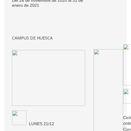
Del 26 de noviembre de 2020 al 31 de
enero de 2021
CAMPUS DE HUESCA
Cic
onli
LUNES 21/12
Conf