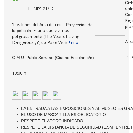
Cic
onli
LUNES 21/12
Con
Regi
'Los lunes del Aula de cine'
. Proyección de
pro
'El año que vivimos
la película
peligrosamente (The Year of Living
A t
Dangerously)'
+info
, de Peter Weir
19:3
C.M.U. Pablo Serrano (Ciudad Escolar, s/n)
19:00 h
LA ENTRADA A LAS EXPOSICIONES Y AL MUSEO ES GRA
EL USO DE MASCARILLA ES OBLIGATORIO
RESPETE EL AFORO INDICADO
RESPETE LA DISTANCIA DE SEGURIDAD (1,5M) ENTRE