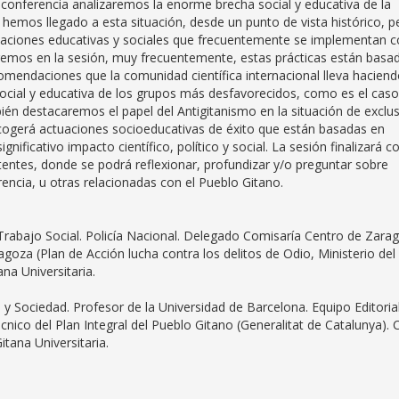
la conferencia analizaremos la enorme brecha social y educativa de la
emos llegado a esta situación, desde un punto de vista histórico, p
uaciones educativas y sociales que frecuentemente se implementan 
eremos en la sesión, muy frecuentemente, estas prácticas están basa
comendaciones que la comunidad científica internacional lleva hacien
ocial y educativa de los grupos más desfavorecidos, como es el caso
ién destacaremos el papel del Antigitanismo en la situación de exclu
cogerá actuaciones socioeducativas de éxito que están basadas en
gnificativo impacto científico, político y social. La sesión finalizará c
tentes, donde se podrá reflexionar, profundizar y/o preguntar sobre
encia, u otras relacionadas con el Pueblo Gitano.
Trabajo Social. Policía Nacional. Delegado Comisaría Centro de Zara
agoza (Plan de Acción lucha contra los delitos de Odio, Ministerio del
na Universitaria.
 y Sociedad. Profesor de la Universidad de Barcelona. Equipo Editoria
cnico del Plan Integral del Pueblo Gitano (Generalitat de Catalunya). 
tana Universitaria.