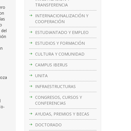
TRANSFERENCIA
ero
con
INTERNACIONALIZACIÓN Y
das
COOPERACIÓN
do
 del
ESTUDIANTADO Y EMPLEO
sión
ESTUDIOS Y FORMACIÓN
on
CULTURA Y COMUNIDAD
CAMPUS IBERUS
UNITA
goza
INFRAESTRUCTURAS
CONGRESOS, CURSOS Y
l
CONFERENCIAS
Co-
AYUDAS, PREMIOS Y BECAS
DOCTORADO