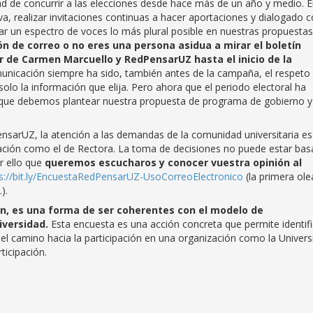
d de concurrir a las elecciones desde hace más de un año y medio. 
iva, realizar invitaciones continuas a hacer aportaciones y dialogado 
ar un espectro de voces lo más plural posible en nuestras propuestas.
ción de correo o no eres una persona asidua a mirar el boletín
 de Carmen Marcuello y RedPensarUZ hasta el inicio de la
municación siempre ha sido, también antes de la campaña, el respeto 
solo la información que elija. Pero ahora que el periodo electoral ha
 que debemos plantear nuestra propuesta de programa de gobierno y
sarUZ, la atención a las demandas de la comunidad universitaria es
tación como el de Rectora. La toma de decisiones no puede estar ba
r ello que
queremos escucharos y conocer vuestra opinión al
s://bit.ly/EncuestaRedPensarUZ-UsoCorreoElectronico
(la primera ol
).
an, es una forma de ser coherentes con el modelo de
versidad.
Esta encuesta es una acción concreta que permite identifi
 el camino hacia la participación en una organización como la Univers
ticipación.