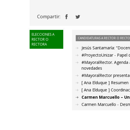
Compartir:
ELECCIONES A
CANDIDATURAS A RECTOR O RECT
RECTOR O
RECTORA
Jesús Santamaría: “Docenc
#ProyectoUnizar - Papel 
#MayoralRector. Agenda a
novedades
#MayoralRector presenta 
[ Ana Elduque ] Resumen d
[ Ana Elduque ] Coordina
Carmen Marcuello – Una
Carmen Marcuello - Desm