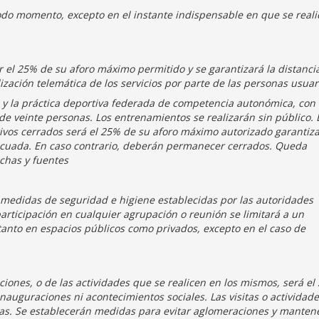
 todo momento, excepto en el instante indispensable en que se reali
r el 25% de su aforo máximo permitido y se garantizará la distanci
ización telemática de los servicios por parte de las personas usuar
 la práctica deportiva federada de com­petencia autonómica, con 
e veinte personas. Los entrenamientos se realizarán sin público. 
tivos cerrados será el 25% de su aforo máximo autorizado ga­rantiz
decuada. En caso contrario, deberán permanecer cerrados. Queda
uchas y fuentes
as medidas de seguridad e higiene establecidas por las autoridades
participación en cualquier agrupación o reunión se limitará a un
anto en espacios públicos como privados, excepto en el caso de
iones, o de las actividades que se realicen en los mismos, será el
nauguraciones ni acontecimientos sociales. Las visitas o actividad
nas. Se establecerán medidas para evitar aglomeraciones y manten