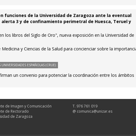
en funciones de la Universidad de Zaragoza ante la eventual
e alerta 3 y de confinamiento perimetral de Huesca, Teruel y
n los libros del Siglo de Oro", nueva exposición en la Universidad de
 Medicina y Ciencias de la Salud para concienciar sobre la importanci
 UNIVERSIDADES ESPAÑOLAS (CRUE)
firman un convenio para potenciar la coordinación entre los ámbitos
te de Imagen y Comunicación
T. 976 761 019
te de Rectorado
@
comunica@unizar.es
sidad de Zaragoza