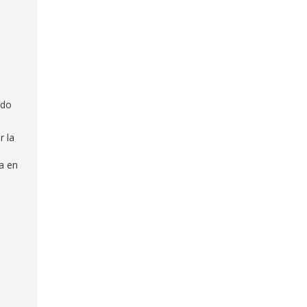
ado
r la
a en