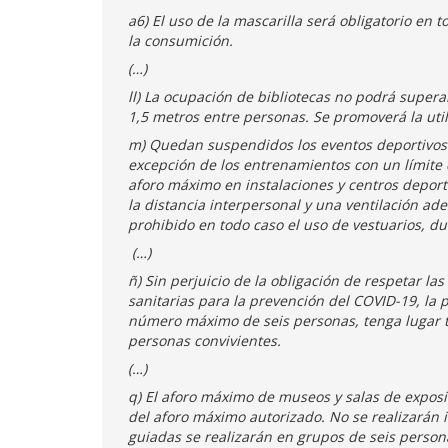
a6) El uso de la mascarilla será obligatorio en
la consumición.
(…)
ll) La ocupación de bibliotecas no podrá supera
1,5 metros entre personas. Se promoverá la util
m) Quedan suspendidos los eventos deportivos y
excepción de los entrenamientos con un límite d
aforo máximo en instala­ciones y centros depor
la distancia interpersonal y una ventilación a
prohibido en todo caso el uso de vestuarios, d
(…)
ñ) Sin perjuicio de la obligación de respetar l
sanitarias para la prevención del COVID-19, la 
número máximo de seis personas, tenga lugar t
personas convivientes.
(…)
q) El aforo máximo de museos y salas de exposic
del aforo máximo autorizado. No se realizarán i
guiadas se realizarán en grupos de seis perso