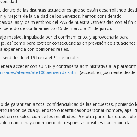
iversidad.
s, dentro de las distintas actuaciones que se están desarrollando desd
n y Mejora de la Calidad de los Servicios, hemos considerado
das/os las y los miembros del PAS de nuestra Universidad con el fin 
 el periodo de confinamiento (15 de marzo a 21 de junio).
abajo masivo, impulsada por el confinamiento, y aprovecharla para
ajo, así como para extraer consecuencias en previsión de situaciones
la experiencia con opiniones reales.
 será desde el 19 hasta el 31 de octubre.
deberá acceder con su NIP y contraseña administrativa a la platafor
unizar.es/atenea/ate100bienvenida.xhtml
(accesible igualmente desde 
de garantizar la total confidencialidad de las encuestas, poniendo l
vinculación de cualquier dato o identificador personal (nombre, apelli
estión o explotación de los resultados. Por otra parte, los datos sólo
 solo cuando haya un mínimo de respuestas posibles que impida la