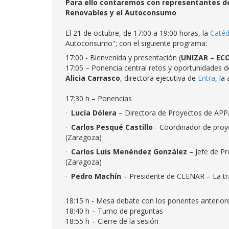
Para ello contaremos con representantes de
Renovables y el Autoconsumo
El 21 de octubre, de 17:00 a 19:00 horas, la
Catéd
Autoconsumo"; con el siguiente programa:
17:00 - Bienvenida y presentación (
UNIZAR – ECO
17:05 – Ponencia central retos y oportunidades d
Alicia Carrasco
, directora ejecutiva de
Entra
, la
17:30 h – Ponencias
·
Lucía Dólera
– Directora de Proyectos de AP
·
Carlos Pesqué Castillo
- Coordinador de proy
(Zaragoza)
·
Carlos Luis Menéndez González
– Jefe de Pr
(Zaragoza)
·
Pedro Machín
– Presidente de CLENAR – La tr
18:15 h - Mesa debate con los ponentes anterior
18:40 h – Turno de preguntas
18:55 h – Cierre de la sesión