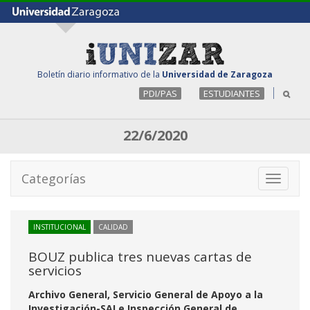
Boletín diario informativo de la
Universidad de Zaragoza
PDI/PAS
ESTUDIANTES
22/6/2020
Categorías
Toggle
navigati
INSTITUCIONAL
CALIDAD
BOUZ publica tres nuevas cartas de
servicios
Archivo General, Servicio General de Apoyo a la
Investigación-SAI e Inspección General de