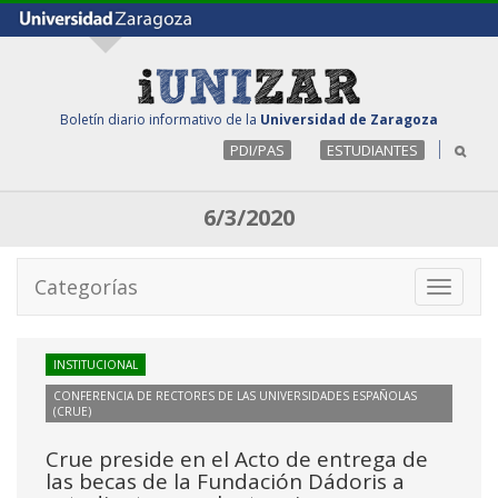
Boletín diario informativo de la
Universidad de Zaragoza
PDI/PAS
ESTUDIANTES
6/3/2020
Categorías
Toggle
navigati
INSTITUCIONAL
CONFERENCIA DE RECTORES DE LAS UNIVERSIDADES ESPAÑOLAS
(CRUE)
Crue preside en el Acto de entrega de
las becas de la Fundación Dádoris a