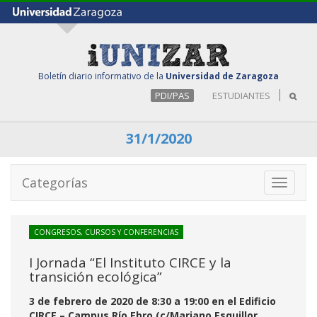
Boletín diario informativo de la
Universidad de Zaragoza
PDI/PAS
ESTUDIANTES
31/1/2020
Categorías
Toggle
navigati
CONGRESOS, CURSOS Y CONFERENCIAS
I Jornada “El Instituto CIRCE y la
transición ecológica”
3 de febrero de 2020 de 8:30 a 19:00 en el Edificio
CIRCE – Campus Río Ebro (c/Mariano Esquillor