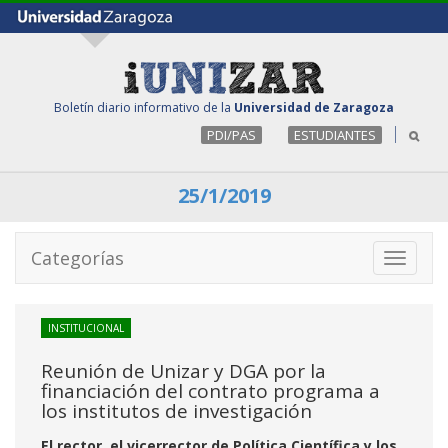
Boletín diario informativo de la
Universidad de Zaragoza
PDI/PAS
ESTUDIANTES
25/1/2019
Categorías
Toggle
navigati
INSTITUCIONAL
Reunión de Unizar y DGA por la
financiación del contrato programa a
los institutos de investigación
El rector, el vicerrector de Política Científica y los