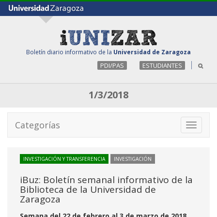
Boletín diario informativo de la
Universidad de Zaragoza
PDI/PAS
ESTUDIANTES
1/3/2018
Categorías
Toggle
navigati
INVESTIGACIÓN Y TRANSFERENCIA
INVESTIGACIÓN
iBuz: Boletín semanal informativo de la
Biblioteca de la Universidad de
Zaragoza
Semana del 22 de febrero al 3 de marzo de 2018