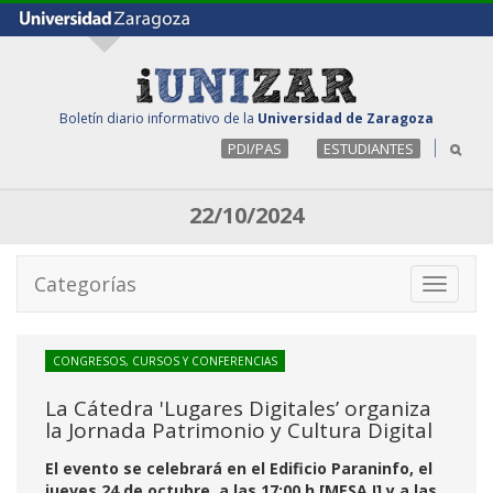
Boletín diario informativo de la
Universidad de Zaragoza
PDI/PAS
ESTUDIANTES
22/10/2024
Categorías
Toggle
navigati
CONGRESOS, CURSOS Y CONFERENCIAS
La Cátedra 'Lugares Digitales’ organiza
la Jornada Patrimonio y Cultura Digital
El evento se celebrará en el Edificio Paraninfo, el
jueves 24 de octubre, a las 17:00 h [MESA I] y a las