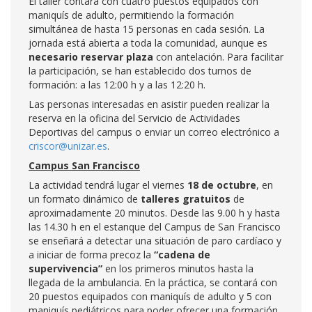
El taller contará con cuatro puestos equipados con
maniquís de adulto, permitiendo la formación
simultánea de hasta 15 personas en cada sesión. La
jornada está abierta a toda la comunidad, aunque es
necesario reservar plaza
con antelación. Para facilitar
la participación, se han establecido dos turnos de
formación: a las 12:00 h y a las 12:20 h.
Las personas interesadas en asistir pueden realizar la
reserva en la oficina del Servicio de Actividades
Deportivas del campus o enviar un correo electrónico a
criscor@unizar.es
.
Campus San Francisco
La actividad tendrá lugar el viernes
18 de octubre
, en
un formato dinámico de
talleres gratuitos
de
aproximadamente 20 minutos. Desde las 9.00 h y hasta
las 14.30 h en el estanque del Campus de San Francisco
se enseñará a detectar una situación de paro cardíaco y
a iniciar de forma precoz la
“cadena de
supervivencia”
en los primeros minutos hasta la
llegada de la ambulancia. En la práctica, se contará con
20 puestos equipados con maniquís de adulto y 5 con
maniquís pediátricos para poder ofrecer una formación