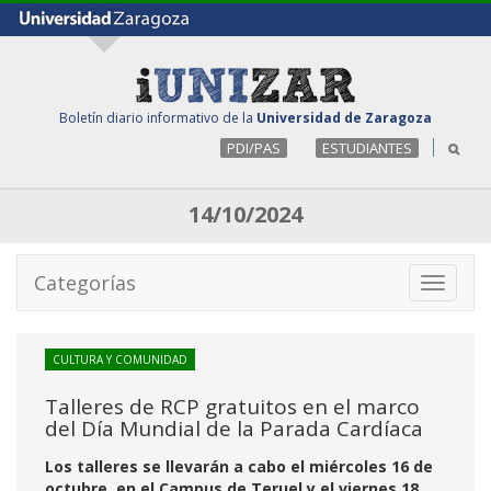
Boletín diario informativo de la
Universidad de Zaragoza
PDI/PAS
ESTUDIANTES
14/10/2024
Categorías
Toggle
navigati
CULTURA Y COMUNIDAD
Talleres de RCP gratuitos en el marco
del Día Mundial de la Parada Cardíaca
Los talleres se llevarán a cabo el miércoles 16 de
octubre, en el Campus de Teruel y el viernes 18,