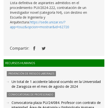
Lista definitiva de aspirantes admitidos en el
procedimiento PUI/2024-222, contratación de un
Investigador novel (categoría N4), con destino en
Escuela de Ingeniería y
Arquitectura.
https://sede.unizar.es/?
app=touz&opcion=mostrar&id=62720
Compartir:
RECURSOS HUMANOS
PREVENCIÓN DE RIESGOS LABORALES
Un total de 1 accidente laboral ocurrido en la Universidad
de Zaragoza en el mes de agosto de 2024
CONVOCATORIAS DE PROFESORADO
Convocatoria plaza PU/24/084. Profesor con contrato de
interinidad. Área de Anatomía y Embriología Humana