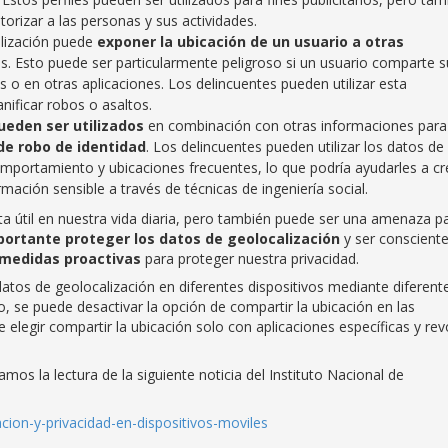
orizar a las personas y sus actividades.
alización puede
exponer la ubicación de un usuario a otras
es. Esto puede ser particularmente peligroso si un usuario comparte s
s o en otras aplicaciones. Los delincuentes pueden utilizar esta
anificar robos o asaltos.
ueden ser utilizados
en combinación con otras informaciones para
de robo de identidad
. Los delincuentes pueden utilizar los datos de
omportamiento y ubicaciones frecuentes, lo que podría ayudarles a cr
ormación sensible a través de técnicas de ingeniería social.
nta útil en nuestra vida diaria, pero también puede ser una amenaza p
portante proteger los datos de geolocalización
y ser conscient
medidas proactivas
para proteger nuestra privacidad.
datos de geolocalización en diferentes dispositivos mediante diferent
, se puede desactivar la opción de compartir la ubicación en las
 elegir compartir la ubicación solo con aplicaciones específicas y re
s la lectura de la siguiente noticia del Instituto Nacional de
acion-y-privacidad-en-dispositivos-moviles