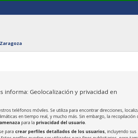
 Zaragoza
 informa: Geolocalización y privacidad en
tros teléfonos móviles. Se utiliza para encontrar direcciones, localiz
climáticas en tiempo real, y mucho más. Sin embargo, la recopilación 
amenaza
para la
privacidad del usuario
.
rse para
crear perfiles detallados de los usuarios
, incluyendo sus
os perfiles pueden ser utilizados para fines publicitarios, pero tam