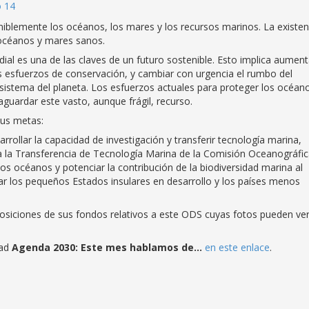
o 14
eniblemente los océanos, los mares y los recursos marinos. La existen
 océanos y mares sanos.
ial es una de las claves de un futuro sostenible. Esto implica aument
 los esfuerzos de conservación, y cambiar con urgencia el rumbo del
sistema del planeta. Los esfuerzos actuales para proteger los océan
guardar este vasto, aunque frágil, recurso.
sus metas:
rollar la capacidad de investigación y transferir tecnología marina,
ara la Transferencia de Tecnología Marina de la Comisión Oceanográfi
los océanos y potenciar la contribución de la biodiversidad marina al
ular los pequeños Estados insulares en desarrollo y los países menos
posiciones de sus fondos relativos a este ODS cuyas fotos pueden ve
dad
Agenda 2030: Este mes hablamos de…
en este enlace
.