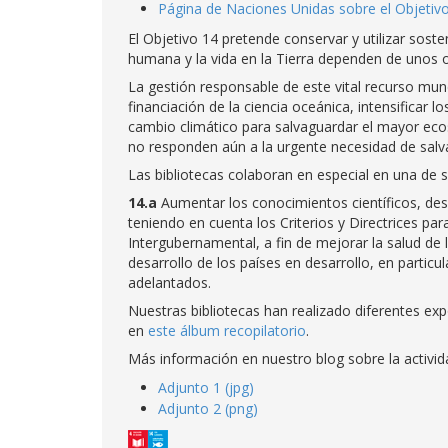
Página de Naciones Unidas sobre el Objetiv
El Objetivo 14 pretende conservar y utilizar sost
humana y la vida en la Tierra dependen de unos
La gestión responsable de este vital recurso mund
financiación de la ciencia oceánica, intensificar
cambio climático para salvaguardar el mayor eco
no responden aún a la urgente necesidad de salva
Las bibliotecas colaboran en especial en una de 
14.a
Aumentar los conocimientos científicos, desar
teniendo en cuenta los Criterios y Directrices p
Intergubernamental, a fin de mejorar la salud de 
desarrollo de los países en desarrollo, en partic
adelantados.
Nuestras bibliotecas han realizado diferentes ex
en
este álbum recopilatorio
.
Más información en nuestro blog sobre la activi
Adjunto 1 (jpg)
Adjunto 2 (png)