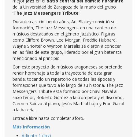
mejor
jazz
en el
patio central del edificio Paraninfo
de la Universidad de Zaragoza de la mano del grupo
‘The Jazz Messengers Tribute’
.
Durante casi cincuenta años, Art Blakey convirtió su
formación, The Jazz Messengers, en una cantera de
músicos destacados en el género jazzístico. Figuras
como Clifford Brown, Lee Morgan, Freddie Hubbard,
Wayne Shorter o Wynton Marsalis se dieron a conocer
en las filas de este grupo, liderado por el gran baterista
mencionado al principio.
Con este proyecto de músicos aragoneses se pretende
rendir homenaje a toda la trayectoria de esta gran
banda, tocando un repertorio de todas las épocas y
formaciones que tuvo a lo largo de su historia. The Jazz
Messengers Tribute está formado por Chavi Naval al
saxo tenor, Roberto Gómez a la trompeta y el fliscorno,
Carmen Sainza al piano, Jesús Martí al bajo y Fran Gazol
a la batería.
Entrada libre hasta completar aforo.
Más información
Adjunto 1 (jpg)