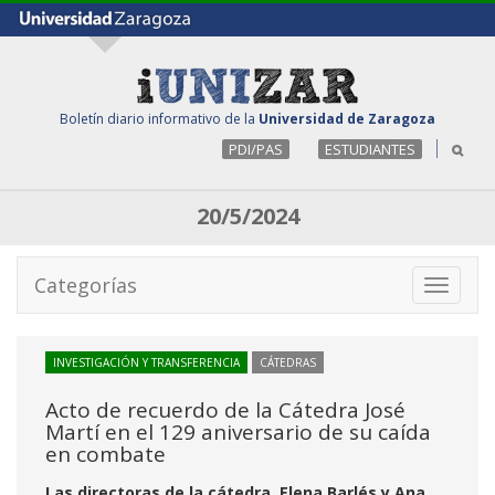
Boletín diario informativo de la
Universidad de Zaragoza
PDI/PAS
ESTUDIANTES
20/5/2024
Categorías
Toggle
navigati
INVESTIGACIÓN Y TRANSFERENCIA
CÁTEDRAS
Acto de recuerdo de la Cátedra José
Martí en el 129 aniversario de su caída
en combate
Las directoras de la cátedra, Elena Barlés y Ana