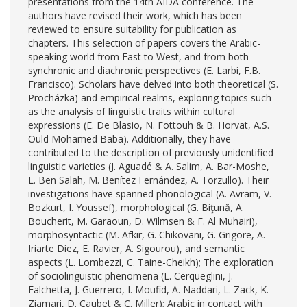
presentations from the 14th AIDA conference. The
authors have revised their work, which has been
reviewed to ensure suitability for publication as
chapters. This selection of papers covers the Arabic-
speaking world from East to West, and from both
synchronic and diachronic perspectives (E. Larbi, F.B.
Francisco). Scholars have delved into both theoretical (S.
Procházka) and empirical realms, exploring topics such
as the analysis of linguistic traits within cultural
expressions (E. De Blasio, N. Fottouh & B. Horvat, A.S.
Ould Mohamed Baba). Additionally, they have
contributed to the description of previously unidentified
linguistic varieties (J. Aguadé & A. Salim, A. Bar-Moshe,
L. Ben Salah, M. Benítez Fernández, A. Torzullo). Their
investigations have spanned phonological (A. Avram, V.
Bozkurt, I. Youssef), morphological (G. Biţună, A.
Boucherit, M. Garaoun, D. Wilmsen & F. Al Muhairi),
morphosyntactic (M. Afkir, G. Chikovani, G. Grigore, A.
Iriarte Díez, E. Ravier, A. Sigourou), and semantic
aspects (L. Lombezzi, C. Taine-Cheikh); The exploration
of sociolinguistic phenomena (L. Cerqueglini, J.
Falchetta, J. Guerrero, I. Moufid, A. Naddari, L. Zack, K.
Ziamari, D. Caubet & C. Miller); Arabic in contact with