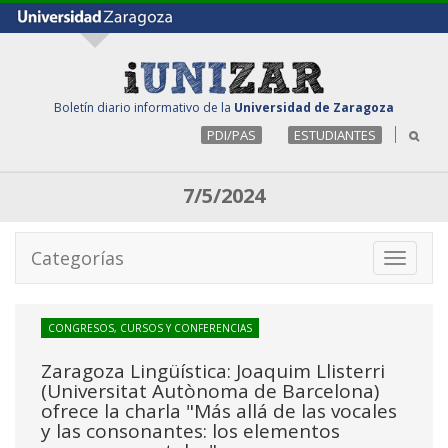
Boletín diario informativo de la
Universidad de Zaragoza
PDI/PAS
ESTUDIANTES
7/5/2024
Categorías
Toggle
navigati
CONGRESOS, CURSOS Y CONFERENCIAS
Zaragoza Lingüística: Joaquim Llisterri
(Universitat Autònoma de Barcelona)
ofrece la charla "Más allá de las vocales
y las consonantes: los elementos