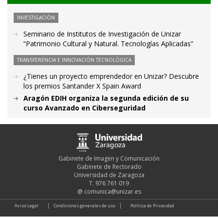
INVESTIGACIÓN
Seminario de Institutos de Investigación de Unizar
“Patrimonio Cultural y Natural. Tecnologías Aplicadas”
TRANSFERENCIA E INNOVACIÓN TECNOLÓGICA
¿Tienes un proyecto emprendedor en Unizar? Descubre
los premios Santander X Spain Award
Aragón EDIH organiza la segunda edición de su
curso Avanzado en Ciberseguridad
Gabinete de Imagen y Comunicación
Gabinete de Rectorado
Universidad de Zaragoza
T. 976 761 019
@
comunica@unizar.es
Aviso Legal
Condiciones generales de uso
Política de Privacidad