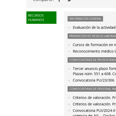
RECURSOS
INFORMACIÓN GENERAL
HUMANOS
Evaluación de la activid
PREVENCIÓN DE RIESGOS LABORAL
Cursos de formación en m
Reconocimiento médico lab
CONVOCATORIAS DE PROFESORAD
Tercer anuncio plazo form
Plazas núm. 551 a 608. C
Convocatoria PU/23/306. 
CONVOCATORIAS DE PERSONAL IN
Criterios de valoración. 
Criterios de valoración. 
Convocatoria PUI/2024-01
urgencia de: N1 – Doctor