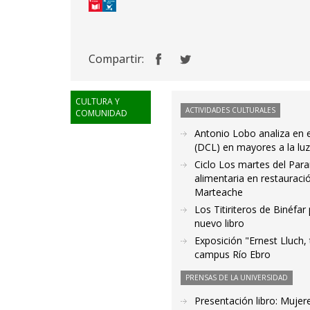
Compartir:
CULTURA Y
ACTIVIDADES CULTURALES
COMUNIDAD
Antonio Lobo analiza en 
(DCL) en mayores a la luz
Ciclo Los martes del Paran
alimentaria en restauraci
Marteache
Los Titiriteros de Binéfa
nuevo libro
Exposición "Ernest Lluch,
campus Río Ebro
PRENSAS DE LA UNIVERSIDAD
Presentación libro: Mujere