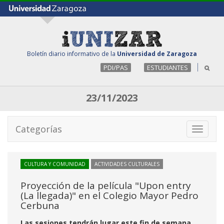
Boletín diario informativo de la
Universidad de Zaragoza
PDI/PAS
ESTUDIANTES
23/11/2023
Categorías
Toggle
navigati
CULTURA Y COMUNIDAD
ACTIVIDADES CULTURALES
Proyección de la película "Upon entry
(La llegada)" en el Colegio Mayor Pedro
Cerbuna
Las sesiones tendrán lugar este fin de semana