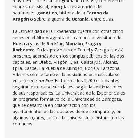
mayo. En ella se han programado cursos y conferencias
sobre salud visual,
energía
, restauración del
patrimonio,
genética,
historia de la
Corona de
Aragón
o sobre la guerra de
Ucrania
, entre otras.
La Universidad de la Experiencia cuenta con otras cinco
sedes en el Alto Aragón: la del campus universitario de
Huesca
y las de
Binéfar, Monzón, Fraga y
Barbastro
. En las provincias de Teruel y Zaragoza está
presente, además de en los campus públicos de las dos
capitales, en Utebo, Alagón, Ejea, Calatayud, Alcañiz,
Épila, Caspe, La Puebla de Alfindén, Borja y Tarazona.
Además ofrece también la posibilidad de matricularse
en una sede
on line
. En torno a los 2.700 estudiantes
seguirán este curso sus clases, según las estimaciones
de sus responsables. La Universidad de la Experiencia es
un programa formativo de la Universidad de Zaragoza,
que se desarrolla en colaboración con los
ayuntamientos de las ciudades donde se imparte y, en
algunos lugares, junto a la Universidad a Distancia o las
comarcas.